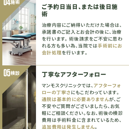
04
施術
ご予約日当日、または後日施
術
治療内容にご納得いただけた場合は、
承諾書のご記入とお会計の後に、治療
を行います。 術後請求をご不安に思わ
れる方も多い為、当院では
手術前にお
会計処理
を行います。
05
検診
丁寧なアフターフォロー
マンモスクリニックでは、
アフターフォ
ローの丁寧さ
にもこだわっています。
通院は基本的に必要ありません
が、ご
不安やご質問がございましたら、お気
軽にご相談ください。なお、術後の検診
費用は手術料金に含まれているため、
追加費用は発生しません
。