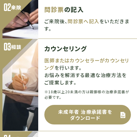
02
来院
問診票
の記入
ご来院後、
問診票へ記入
をいただきま
す。
03
相談
カウンセリング
医師またはカウンセラーがカウンセリ
ング
を行います。
お悩みを解消する最適な治療方法を
ご提案します。
※18歳以上20未満の方は親御様の治療承諾書が
必要です。
未成年者 治療承諾書を
ダウンロード