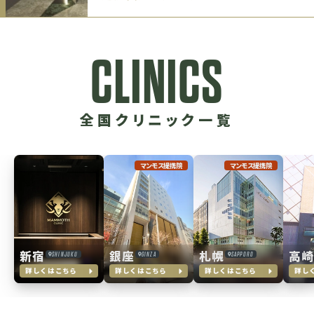
CLINICS
全国クリニック一覧
マンモス提携院
マンモス提携院
新宿
銀座
札幌
高
SHINJUKU
GINZA
SAPPORO
詳しくはこちら
詳しくはこちら
詳しくはこちら
詳し