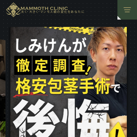
太く･大きく･マンモス級の変化をあなたに
ナビ