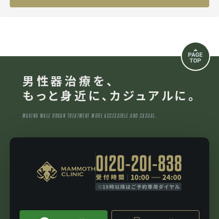
男性器治療を、
もっと身近に、カジュアルに。
MAKING MALE ORGAN TREATMENT MORE ACCESSIBLE AND CASUAL.
マンモスクリニック
0120-201-838
10:00から24:00