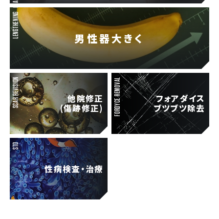
LENGTHENING
男性器大きく
SCAR REVISION
FORDYCE REMOVAL
他院修正
フォアダイス
(傷跡修正)
ブツブツ除去
STD
性病検査・治療