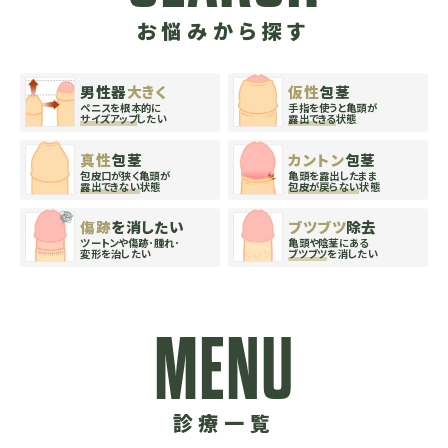
お悩みから探す
男性器
大きく
仮性
包茎
ペニスを根本的に
手指を使うと亀頭が
サイズアップ
したい
露出できる
状態
真性
包茎
カントン
包茎
包皮口が狭く亀頭が
亀頭を露出したまま
露出できない
状態
包皮が戻らない
状態
傷跡
を消したい
ブツブツ
除去
ツートンや傷跡･腫
れ･
亀頭や陰茎にある
変形を治したい
ブツブツ
を消したい
MENU
診療一覧