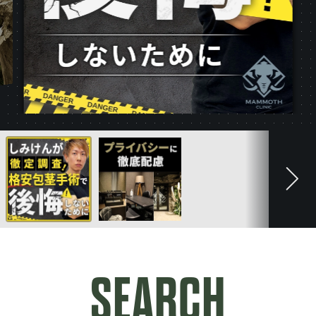
。LINEで簡単予約。プライバシーに配慮した導線設計について詳しくみる
しみけんが徹底調査！格安包茎治療で後悔しないためににつ
次の
SEARCH