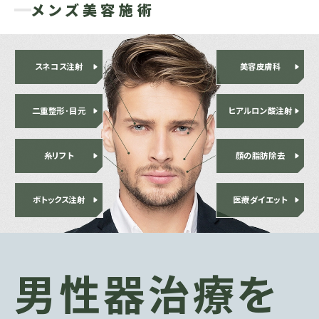
メンズ美容施術
スネコス注射
美容皮膚科
二重整形･目元
ヒアルロン酸注射
糸リフト
顔の脂肪除去
ボトックス注射
医療ダイエット
男性器治療を